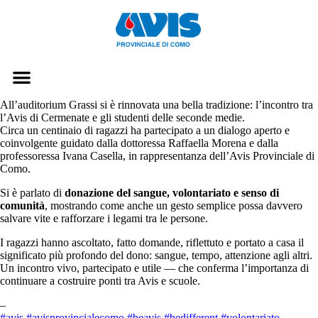
All’auditorium Grassi si è rinnovata una bella tradizione: l’incontro tra
l’Avis di Cermenate e gli studenti delle seconde medie.
Circa un centinaio di ragazzi ha partecipato a un dialogo aperto e
coinvolgente guidato dalla dottoressa Raffaella Morena e dalla
professoressa Ivana Casella, in rappresentanza dell’Avis Provinciale di
Como.
Si è parlato di
donazione del sangue, volontariato e senso di
comunità
, mostrando come anche un gesto semplice possa davvero
salvare vite e rafforzare i legami tra le persone.
I ragazzi hanno ascoltato, fatto domande, riflettuto e portato a casa il
significato più profondo del dono: sangue, tempo, attenzione agli altri.
Un incontro vivo, partecipato e utile — che conferma l’importanza di
continuare a costruire ponti tra Avis e scuole.
–
#avis
#avisprovincialecomo
#beavis
#bedifferent
#volontariato