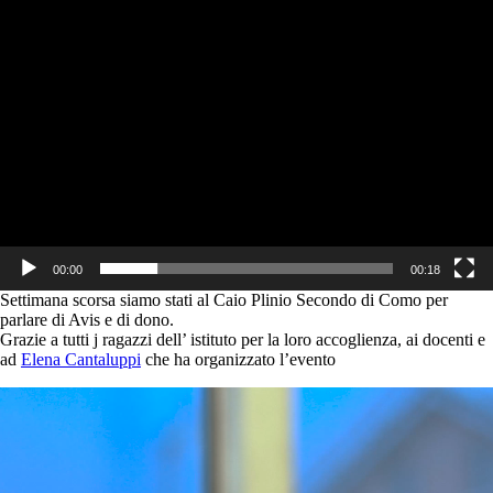
00:00
00:18
Settimana scorsa siamo stati al Caio Plinio Secondo di Como per
parlare di Avis e di dono.
Grazie a tutti j ragazzi dell’ istituto per la loro accoglienza, ai docenti e
ad
Elena Cantaluppi
che ha organizzato l’evento
Video
Player