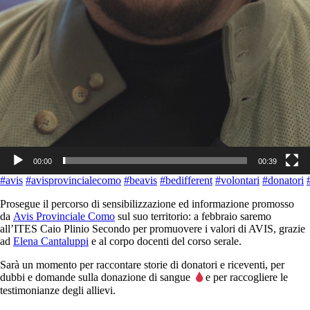
00:00
00:39
#avis
#avisprovincialecomo
#beavis
#bedifferent
#volontari
#donatori
Prosegue il percorso di sensibilizzazione ed informazione promosso
da
Avis Provinciale Como
sul suo territorio: a febbraio saremo
all’ITES Caio Plinio Secondo per promuovere i valori di AVIS, grazie
ad
Elena Cantaluppi
e al corpo docenti del corso serale.
Sarà un momento per raccontare storie di donatori e riceventi, per
dubbi e domande sulla donazione di sangue
e per raccogliere le
testimonianze degli allievi.