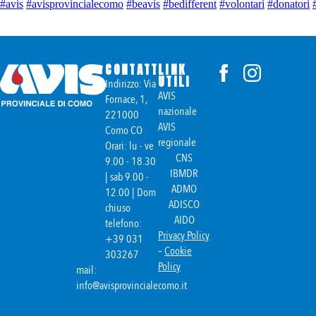
#avis
#avisprovincialecomo
#beavis
#bedifferent
#volontari
#donatori
CONTATTI
LINK
UTILI
Indirizzo: Via
AVIS
Fornace, 1,
nazionale
221000
AVIS
Como CO
regionale
Orari: lu - ve
CNS
9.00 - 18.30
IBMDR
| sab 9.00 -
ADMO
12.00 | Dom
ADISCO
chiuso
AIDO
telefono:
Privacy Policy
+39 031
–
Cookie
303267
Policy
mail:
info@avisprovincialecomo.it