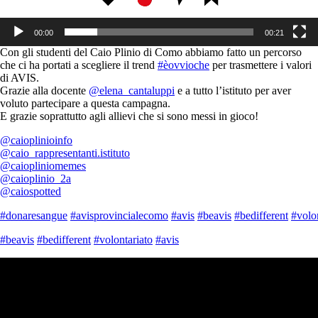
00:00
00:21
Con gli studenti del Caio Plinio di Como abbiamo fatto un percorso
che ci ha portati a scegliere il trend
#èovvioche
per trasmettere i valori
di AVIS.
Grazie alla docente
@elena_cantaluppi
e a tutto l’istituto per aver
voluto partecipare a questa campagna.
E grazie soprattutto agli allievi che si sono messi in gioco!
@caioplinioinfo
@caio_rappresentanti.istituto
@caiopliniomemes
@caioplinio_2a
@caiospotted
#donaresangue
#avisprovincialecomo
#avis
#beavis
#bedifferent
#volo
#beavis
#bedifferent
#volontariato
#avis
Video
Player